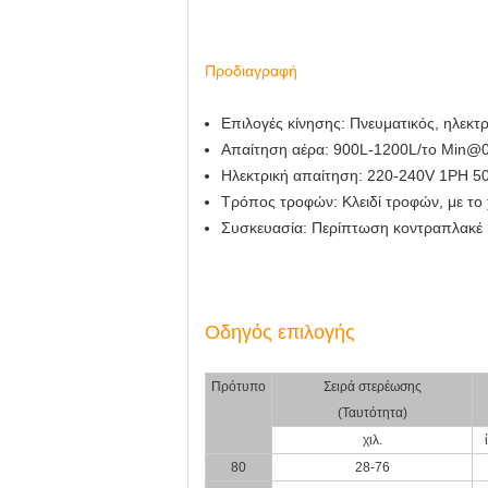
Προδιαγραφή
Επιλογές κίνησης: Πνευματικός, ηλεκτρ
Απαίτηση αέρα: 900L-1200L/το Min@
Ηλεκτρική απαίτηση: 220-240V 1PH 5
Τρόπος τροφών: Κλειδί τροφών, με το 
Συσκευασία: Περίπτωση κοντραπλακέ
Οδηγός επιλογής
Πρότυπο
Σειρά στερέωσης
(Ταυτότητα)
χιλ.
80
28-76