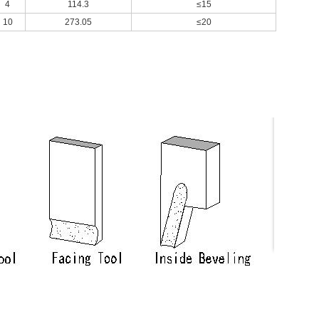
4
114.3
≤15
10
273.05
≤20