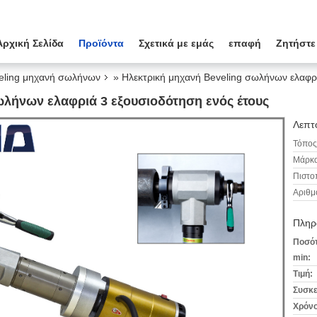
Αρχική Σελίδα
Προϊόντα
Σχετικά με εμάς
επαφή
Ζητήστε
veling μηχανή σωλήνων
» Ηλεκτρική μηχανή Beveling σωλήνων ελαφρ
ωλήνων ελαφριά 3 εξουσιοδότηση ενός έτους
Λεπτο
Τόπος
Μάρκα
Πιστο
Αριθμ
Πληρ
Ποσότ
min:
Τιμή:
Συσκε
Χρόνο