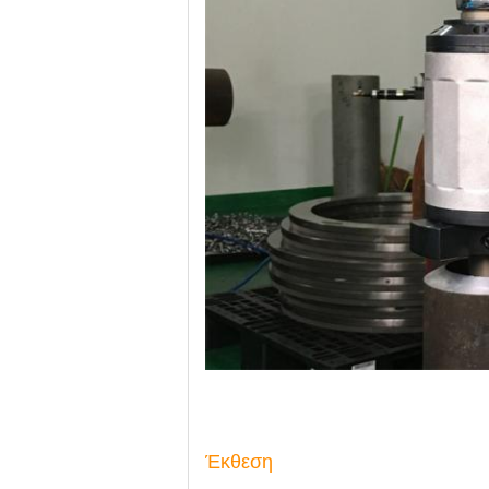
Έκθεση