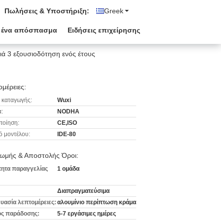
Πωλήσεις & Υποστήριξη:
Greek
 ένα απόσπασμα
Ειδήσεις επιχείρησης
ιά 3 εξουσιοδότηση ενός έτους
μέρειες:
 καταγωγής:
Wuxi
:
NODHA
ποίηση:
CE,ISO
ό μοντέλου:
IDE-80
ωμής & Αποστολής Όροι:
ητα παραγγελίας
1 ομάδα
Διαπραγματεύσιμα
υασία λεπτομέρειες:
αλουμίνιο περίπτωση κράμα
ς παράδοσης:
5-7 εργάσιμες ημέρες