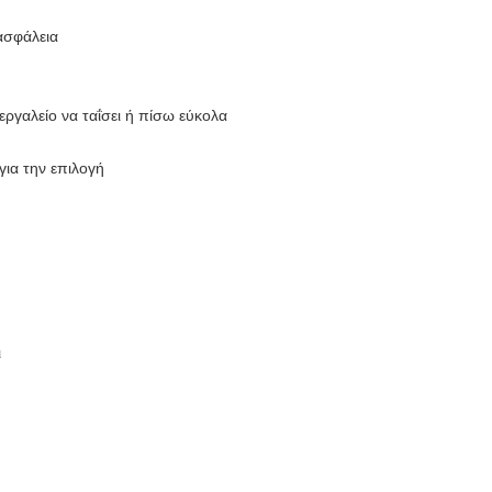
 ασφάλεια
εργαλείο να ταΐσει ή πίσω εύκολα
για την επιλογή
ι