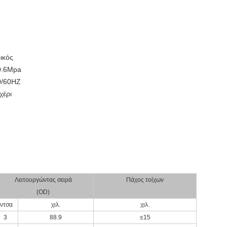
ικός
0.6Mpa
0/60HZ
χέρι
Λειτουργώντας σειρά
Πάχος τοίχων
(OD)
ίντσα
χιλ.
χιλ.
3
88.9
≤15