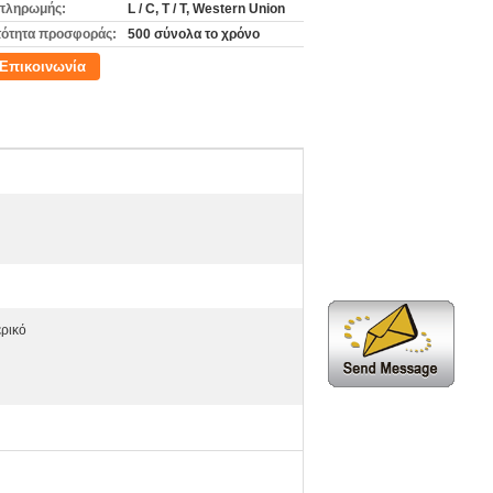
πληρωμής:
L / C, T / T, Western Union
ότητα προσφοράς:
500 σύνολα το χρόνο
Επικοινωνία
ερικό