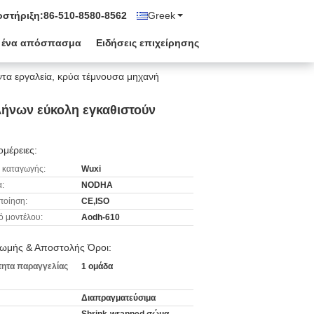
στήριξη:
86-510-8580-8562
Greek
 ένα απόσπασμα
Ειδήσεις επιχείρησης
ντα εργαλεία, κρύα τέμνουσα μηχανή
λήνων εύκολη εγκαθιστούν
μέρειες:
 καταγωγής:
Wuxi
:
NODHA
ποίηση:
CE,ISO
ό μοντέλου:
Aodh-610
ωμής & Αποστολής Όροι:
ητα παραγγελίας
1 ομάδα
Διαπραγματεύσιμα