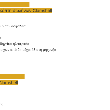
 κόπτη σωλήνων Clamshell
ουν την ασφάλεια
α
ηγείται ηλεκτρικός
οίχων από 2» μέχρι 48 στη μηχανή»
Clamshell
ας