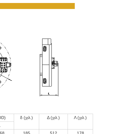
OD)
δ (χιλ.)
Δ (χιλ.)
Λ (χιλ.)
.
68
185
512
178