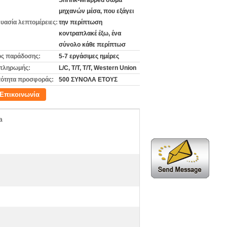
Shrink-wrapped σώμα
μηχανών μέσα, που εξάγει
υασία λεπτομέρειες:
την περίπτωση
κοντραπλακέ έξω, ένα
σύνολο κάθε περίπτωσ
ς παράδοσης:
5-7 εργάσιμες ημέρες
πληρωμής:
L/C, T/T, T/T, Western Union
ότητα προσφοράς:
500 ΣΥΝΟΛΑ ΕΤΟΥΣ
Επικοινωνία
a