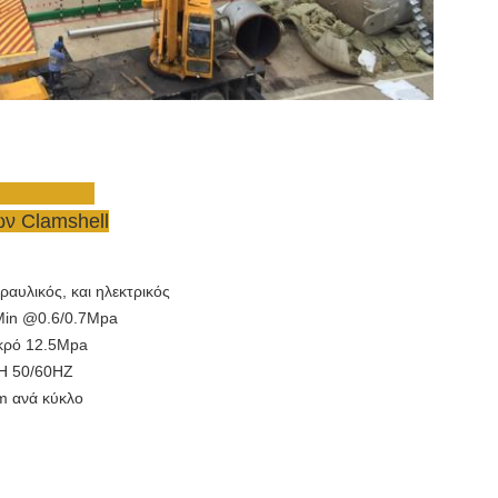
ν Clamshell
ραυλικός, και ηλεκτρικός
Min @0.6/0.7Mpa
ικρό 12.5Mpa
PH 50/60HZ
m ανά κύκλο