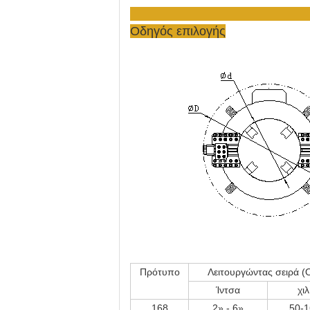
Οδηγός επιλογής
Πρότυπο
Λειτουργώντας σειρά (
Ίντσα
χιλ
168
2» - 6»
50-1