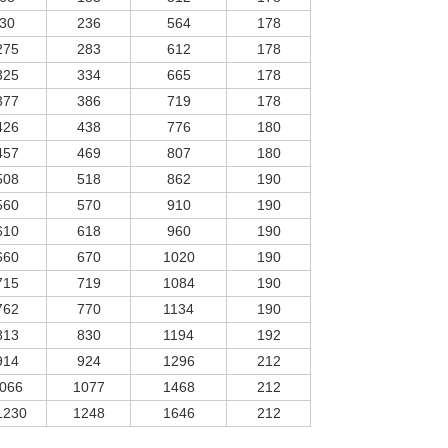
30
236
564
178
275
283
612
178
325
334
665
178
377
386
719
178
426
438
776
180
457
469
807
180
508
518
862
190
560
570
910
190
610
618
960
190
660
670
1020
190
715
719
1084
190
762
770
1134
190
813
830
1194
192
914
924
1296
212
1066
1077
1468
212
1230
1248
1646
212