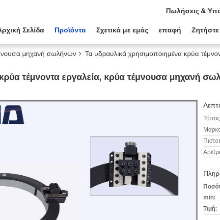
Πωλήσεις & Υπο
Αρχική Σελίδα
Προϊόντα
Σχετικά με εμάς
επαφή
Ζητήστε
μνουσα μηχανή σωλήνων
Τα υδραυλικά χρησιμοποιημένα κρύα τέμνο
κρύα τέμνοντα εργαλεία, κρύα τέμνουσα μηχανή σω
Λεπτο
Τόπος
Μάρκα
Πιστο
Αριθμ
Πληρ
Ποσότ
min:
Τιμή: