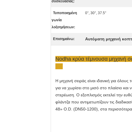
συσκευασίας:
Τυποποιημένη
0°, 30°, 37.5°
γωνία
λοξοτμήσεων:
Αυτόματη μηχανή κοπ
Επισημαίνω:
Nodha κρύα τέμνουσα μηχανή σ
Η μηχανή σειράς είναι ιδανική για όλου
για να χωρίσει στο μισό στο πλαίσιο κ
στερέωση. Ο εξοπλισμός εκτελεί την ευθύ
φλάντζα που αντιμετωπίζουν τις διαδικα
48» O.D. (DN50-1200), στα περισσότερα 