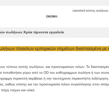
clamshell κόπτης σωλήνων
ΟΝΟΜΑ:
τών σωλήνων
Κρύα τέμνοντα εργαλεία
,
ωλήνων πλαισίων εμπορικών σημάτων διασπασμένη με υ
ς τους τύπους κοπής σωλήνων, και προετοιμασιών τελών. Το διασπασμέν
αι να τοποθετήσει γύρω από το OD του ευθύγραμμων σωλήνα ή των συν
γραμμη περικοπή ακρίβειας ή την ταυτόχρονη περικοπή/τη λοξότμηση, τ
σίες, καθώς επίσης και την προετοιμασία τελών συγκόλλησης στον απέ
πάχη τοίχων και υλικό.