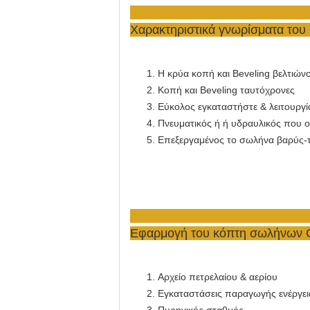
Χαρακτηριστικά γνωρίσματα του
Η κρύα κοπή και Beveling βελτιών
Κοπή και Beveling ταυτόχρονες
Εύκολος εγκαταστήστε & λειτουργί
Πνευματικός ή ή υδραυλικός που οδ
Επεξεργαμένος το σωλήνα βαρύς-τ
Εφαρμογή
του κόπτη σωλήνων 
Αρχείο πετρελαίου & αερίου
Εγκαταστάσεις παραγωγής ενέργει