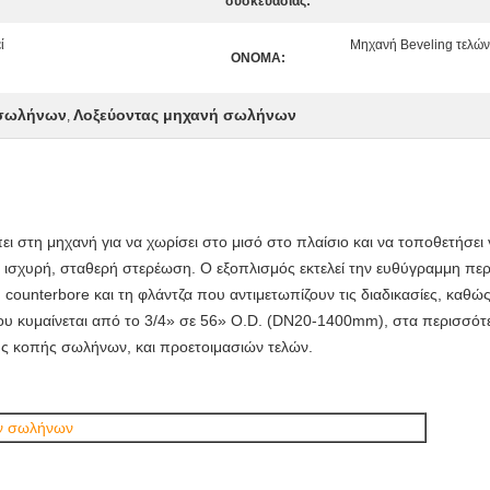
συσκευασίας:
ί
Μηχανή Beveling τελώ
ΟΝΟΜΑ:
 σωλήνων
Λοξεύοντας μηχανή σωλήνων
,
ει στη μηχανή για να χωρίσει στο μισό στο πλαίσιο και να τοποθετήσ
ισχυρή, σταθερή στερέωση. Ο εξοπλισμός εκτελεί την ευθύγραμμη περ
, counterbore και τη φλάντζα που αντιμετωπίζουν τις διαδικασίες, καθώ
 κυμαίνεται από το 3/4» σε 56» O.D. (DN20-1400mm), στα περισσότερ
ους κοπής σωλήνων, και προετοιμασιών τελών.
ών σωλήνων