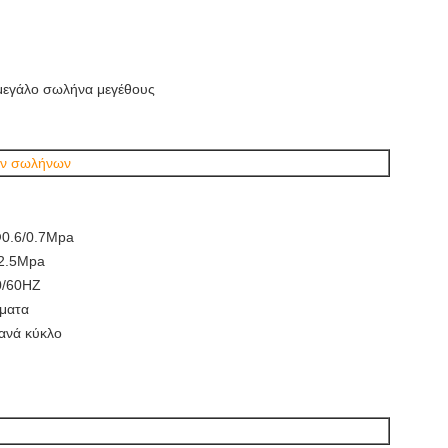
ο μεγάλο σωλήνα μεγέθους
ών σωλήνων
@0.6/0.7Mpa
12.5Mpa
0/60HZ
όματα
ανά κύκλο