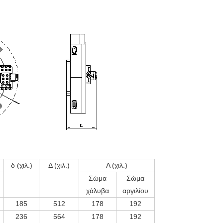
δ (χιλ.)
Δ (χιλ.)
Λ (χιλ.)
Σώμα
Σώμα
χάλυβα
αργιλίου
185
512
178
192
236
564
178
192