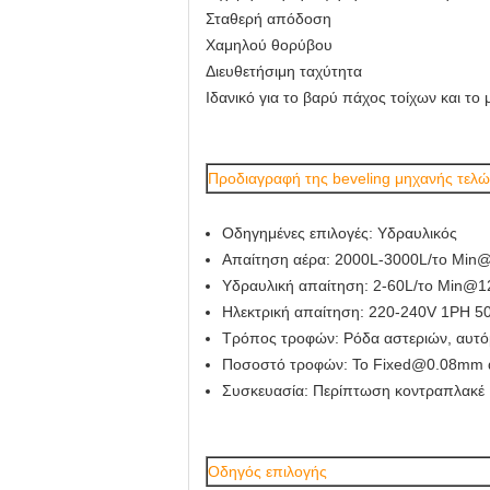
Σταθερή απόδοση
Χαμηλού θορύβου
Διευθετήσιμη ταχύτητα
Ιδανικό για το βαρύ πάχος τοίχων και τ
Προδιαγραφή
της beveling μηχανής τελ
Οδηγημένες επιλογές: Υδραυλικός
Απαίτηση αέρα: 2000L-3000L/το Min
Υδραυλική απαίτηση: 2-60L/το Min@
Ηλεκτρική απαίτηση: 220-240V 1PH 5
Τρόπος τροφών: Ρόδα αστεριών, αυτ
Ποσοστό τροφών: Το Fixed@0.08mm 
Συσκευασία: Περίπτωση κοντραπλακέ
Οδηγός επιλογής