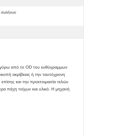
ν σωλήνων
ει γύρω από το OD του ευθύγραμμων
ικοπή ακρίβειας ή την ταυτόχρονη
ς επίσης και την προετοιμασία τελών
α πάχη τοίχων και υλικό. Η μηχανή