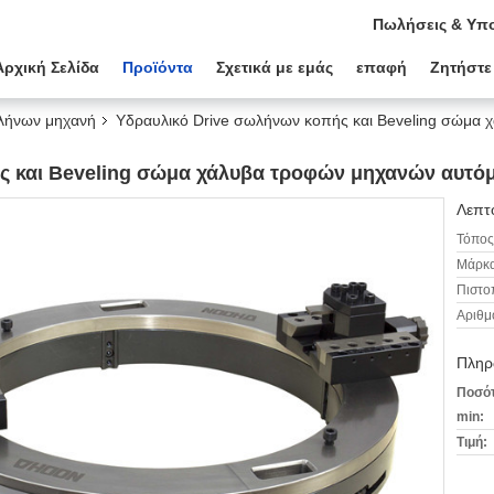
Πωλήσεις & Υπο
Αρχική Σελίδα
Προϊόντα
Σχετικά με εμάς
επαφή
Ζητήστε
λήνων μηχανή
Υδραυλικό Drive σωλήνων κοπής και Beveling σώμα 
ς και Beveling σώμα χάλυβα τροφών μηχανών αυτόμ
Λεπτο
Τόπος
Μάρκα
Πιστο
Αριθμ
Πληρ
Ποσότ
min:
Τιμή: