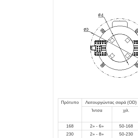
Πρότυπο
Λειτουργώντας σειρά (OD)
Ίντσα
χιλ.
168
2» - 6»
50-168
230
2» - 8»
50-230