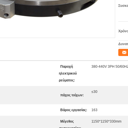
Συσκε
Χρόνο
Δυνατ
Παροχή
380-440V 3PH 50/60H
ηλεκτρικού
ρεύματος:
≤30
πάχος τοίχων:
Βάρος εργασίας:
163
Μέγεθος
1150*1150*330mm