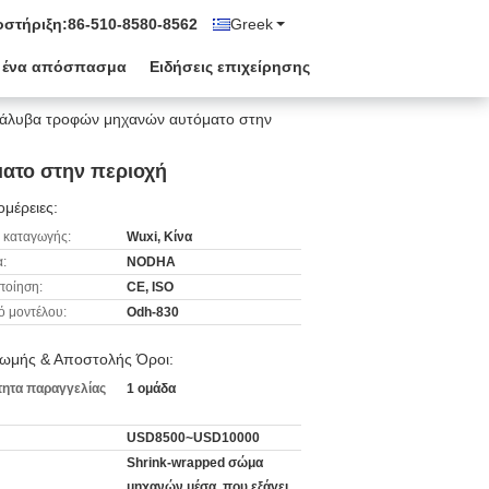
στήριξη:
86-510-8580-8562
Greek
 ένα απόσπασμα
Ειδήσεις επιχείρησης
χάλυβα τροφών μηχανών αυτόματο στην
ατο στην περιοχή
μέρειες:
 καταγωγής:
Wuxi, Κίνα
:
NODHA
ποίηση:
CE, ISO
ό μοντέλου:
Odh-830
ωμής & Αποστολής Όροι:
ητα παραγγελίας
1 ομάδα
USD8500~USD10000
Shrink-wrapped σώμα
μηχανών μέσα, που εξάγει