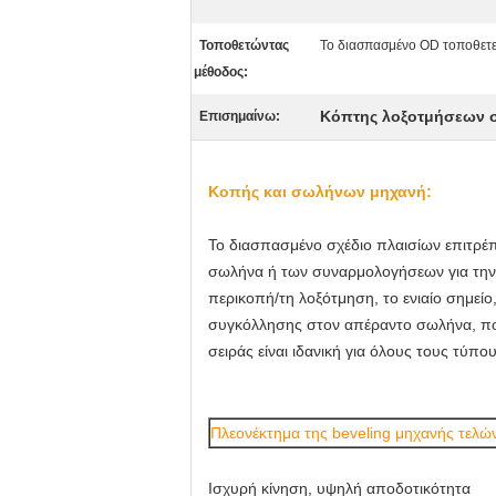
Τοποθετώντας
Το διασπασμένο OD τοποθετε
μέθοδος:
Κόπτης λοξοτμήσεων
Επισημαίνω:
Κοπής και σωλήνων μηχανή:
Το διασπασμένο σχέδιο πλαισίων επιτρέπ
σωλήνα ή των συναρμολογήσεων για την 
περικοπή/τη λοξότμηση, το ενιαίο σημείο
συγκόλλησης στον απέραντο σωλήνα, που
σειράς είναι ιδανική για όλους τους τύπ
Πλεονέκτημα της beveling μηχανής τελ
Ισχυρή κίνηση, υψηλή αποδοτικότητα